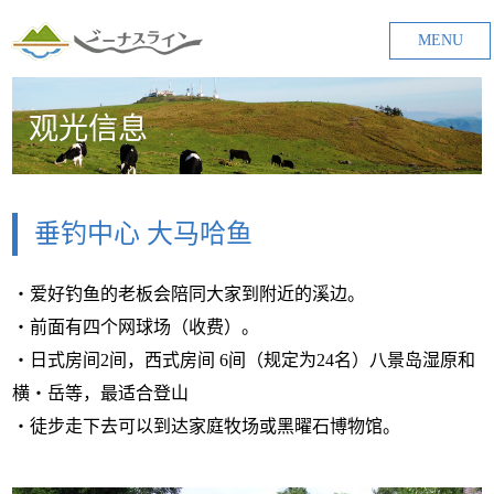
MENU
观光信息
垂钓中心 大马哈鱼
・爱好钓鱼的老板会陪同大家到附近的溪边。
・前面有四个网球场（收费）。
・日式房间2间，西式房间 6间（规定为24名）八景岛湿原和
横・岳等，最适合登山
・徒步走下去可以到达家庭牧场或黑曜石博物馆。