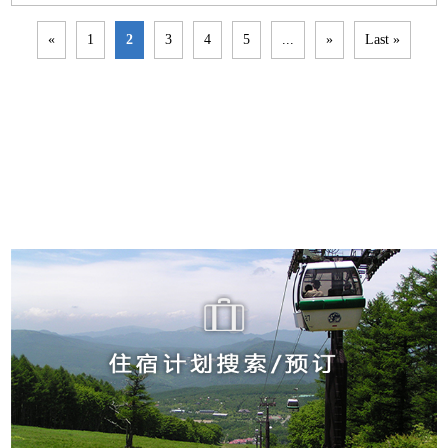
«
1
2
3
4
5
...
»
Last »