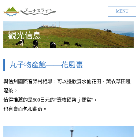
MENU
觀光信息
丸子物產館——花風裏
與信州國際音樂村相鄰，可以邊欣賞水仙花田、薰衣草田邊
喝茶。
值得推薦的是500日元的“壹枚硬幣ｊ便當”，
也有賣面包和曲奇。