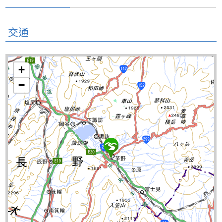
交通
+
−