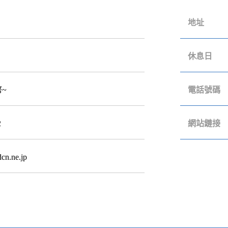
地址
休息日
幣~
電話號碼
2
網站鏈接
cn.ne.jp