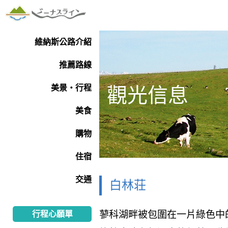
維納斯公路介紹
推薦路線
美景・行程
觀光信息
美食
購物
住宿
交通
白林荘
蓼科湖畔被包圍在一片綠色中
行程心願單