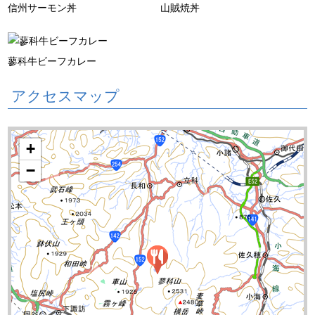
信州サーモン丼
山賊焼丼
蓼科牛ビーフカレー
アクセスマップ
+
−