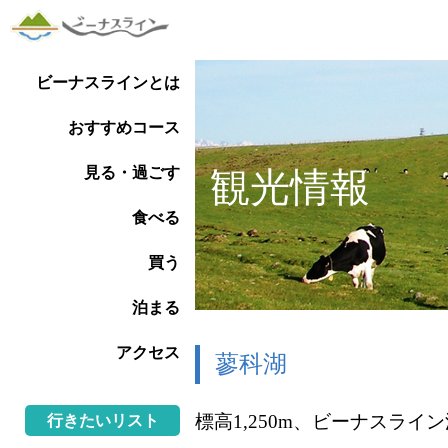
ビーナスラインとは
おすすめコース
見る・過ごす
観光情報
食べる
買う
泊まる
アクセス
蓼科湖
標高1,250m、ビーナスラ
行きたいリスト