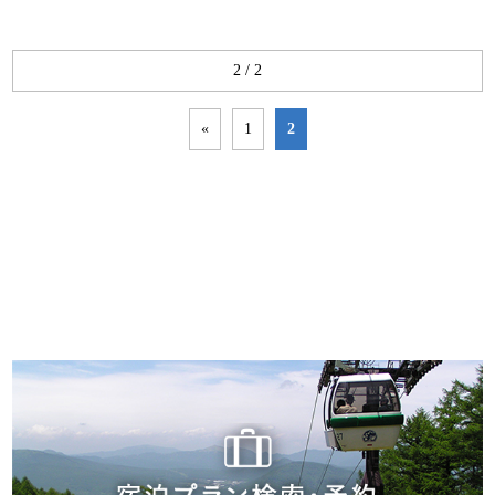
2 / 2
«
1
2