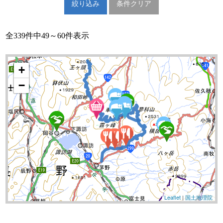
全339件中49～60件表示
+
−
Leaflet
|
国土地理院