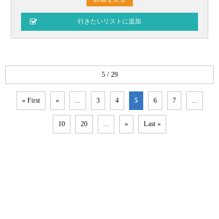
5 / 29
« First
«
...
3
4
5
6
7
...
10
20
...
»
Last »