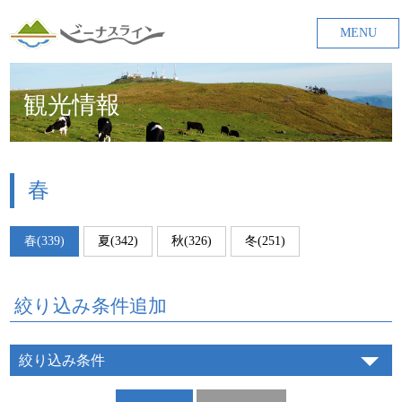
MENU
観光情報
春
春(339)
夏(342)
秋(326)
冬(251)
絞り込み条件追加
絞り込み条件