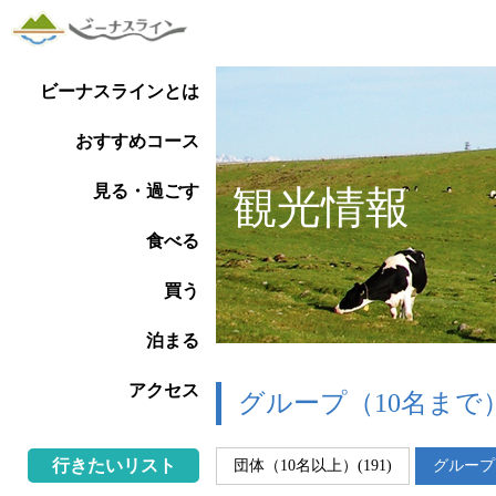
ビーナスラインとは
おすすめコース
見る・過ごす
観光情報
食べる
買う
泊まる
アクセス
グループ（10名まで
行きたいリスト
団体（10名以上）(191)
グループ（