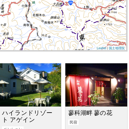
Leaflet
|
国土地理院
ハイランドリゾー
蓼科湖畔 蓼の花
ト アゲイン
民宿