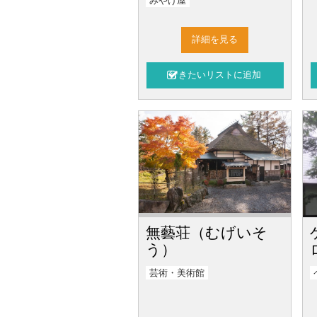
みやげ屋
詳細を見る
無藝荘（むげいそ
う）
芸術・美術館