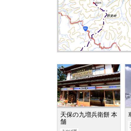
天保の九増兵衛餅 本
舗