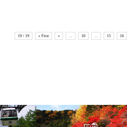
19 / 19
« First
«
...
10
...
15
16