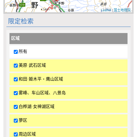
Leaflet
|
国土地理院
限定检索
区域
所有
美原·武石区域
和田·姫木平・鹰山区域
雾峰、车山区域、八景岛
白桦湖·女神湖区域
蓼区
周边区域