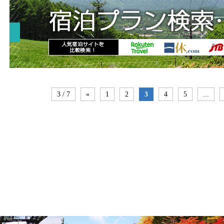
3 / 7
«
1
2
3
4
5
...