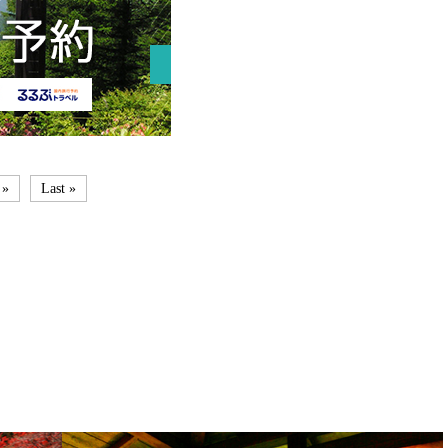
»
Last »