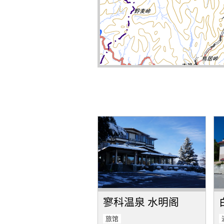
寥科温泉 水明阁
旅馆