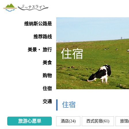
维纳斯公路是
推荐路线
美景・ 旅行
住宿
美食
购物
住宿
交通
住宿
旅游心愿单
酒店(24)
西式民宿(61)
旅馆(