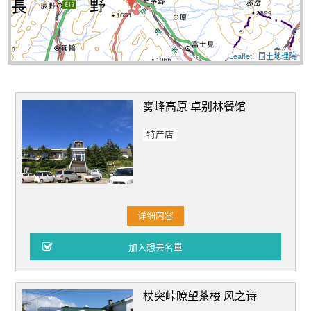
Leaflet
|
国土地理院
雾峰高原 卓别林餐馆
特产店
详细内容
杖突峠瞭望茶楼 风之诗