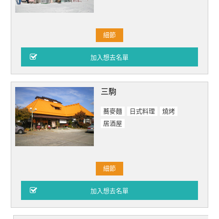
細節
三駒
蕎麥麵
日式料理
燒烤
居酒屋
細節