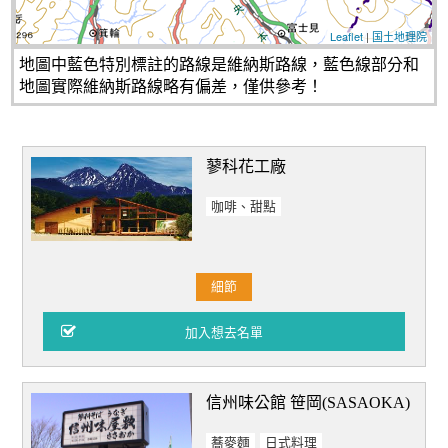
Leaflet
|
国土地理院
地圖中藍色特別標註的路線是維納斯路線，藍色線部分和
地圖實際維納斯路線略有偏差，僅供參考！
蓼科花工廠
咖啡、甜點
細節
信州味公館 笹岡(SASAOKA)
蕎麥麵
日式料理