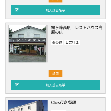
霧ヶ峰高原 レストハウス高
原の店
蕎麥麵
日式料理
細節
Chez岩波 餐廳