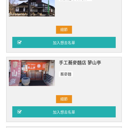
細節
手工蕎麥麵店 蓼山亭
蕎麥麵
細節