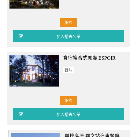
細節
食宿複合式餐廳 ESPOIR
野味
細節
霧峰高原 霧之站汽車餐廳